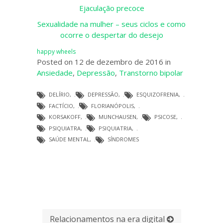
Ejaculação precoce
Sexualidade na mulher – seus ciclos e como
ocorre o despertar do desejo
happy wheels
Posted on 12 de dezembro de 2016 in
Ansiedade
,
Depressão
,
Transtorno bipolar
DELÍRIO
,
DEPRESSÃO
,
ESQUIZOFRENIA
,
FACTÍCIO
,
FLORIANÓPOLIS
,
KORSAKOFF
,
MUNCHAUSEN
,
PSICOSE
,
PSIQUIATRA
,
PSIQUIATRIA
,
SAÚDE MENTAL
,
SÍNDROMES
Relacionamentos na era digital