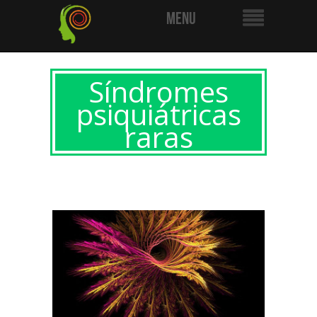
Síndromes
psiquiátricas
raras