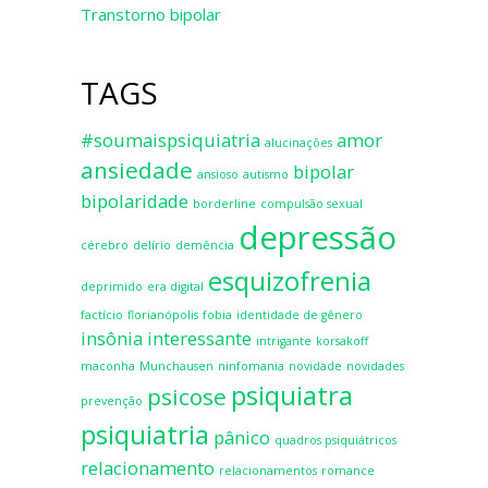
Transtorno bipolar
TAGS
#soumaispsiquiatria
amor
alucinações
ansiedade
bipolar
ansioso
autismo
bipolaridade
borderline
compulsão sexual
depressão
cérebro
delírio
demência
esquizofrenia
deprimido
era digital
factício
florianópolis
fobia
identidade de gênero
insônia
interessante
intrigante
korsakoff
maconha
Munchausen
ninfomania
novidade
novidades
psiquiatra
psicose
prevenção
psiquiatria
pânico
quadros psiquiátricos
relacionamento
relacionamentos
romance