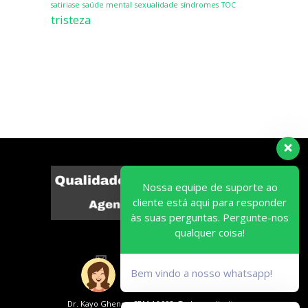
satiriase
saúde mental
sexualidade
síndromes
TOC
tristeza
Nossa equipe de suporte ao
cliente está aqui para responder
às suas perguntas. Pergunte-nos
qualquer coisa!
Bem vindo a nosso whatsapp!
Dr. Kayo Gheno - CRM 16.992. Todos os direitos